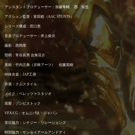
アシスタントプロデューサー：加藤隼輔 西 拓也
アクション監督：富田稔（AAC STUNTS）
シリーズ構成：田口恵
音楽プロデューサー：井上俊次
撮影：西岡章
照明：常谷良男 吉角荘介
美術：竹内正典（京映アーツ） 佐藤英樹
特殊衣裳：JAP工房
衣裳：クムスタイル
メイク：ベレッツァスタジオ
造形：ゾンビストック
VFX/CG：オムニバス・ジャパン
宣伝協力：シナジー・リレーションズ
特別協力：サンセイアールアンドディ