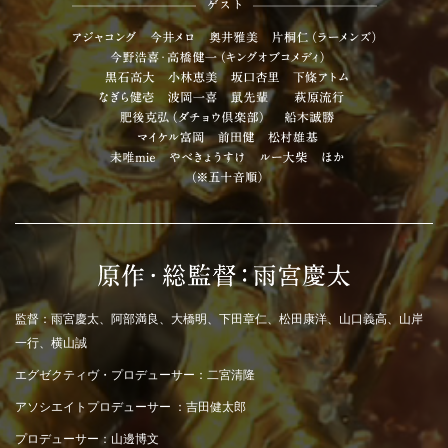
監督：雨宮慶太、阿部満良、大橋明、下田章仁、松田康洋、山口義高、山岸
一行、横山誠
エグゼクティヴ・プロデューサー：二宮清隆
アソシエイトプロデューサー ：吉田健太郎
プロデューサー：山邊博文